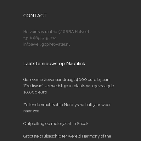
CONTACT
Helvoirtsestraat 1a 5268BA Helvoirt
+31 (0)655795014
info@veiligophetwater.nl
Laatste nieuws op Nautilink
Gemeente Zevenaar draagt 4000 euro bij aan
‘Eredivisie’-zeilwedstrijd in plaats van gevraagde
10.000 euro
Zeilende vrachtschip Nordlys na half jaar weer
naar zee
Ontploffing op motorjacht in Sneek
Grootste cruiseschip ter wereld Harmony of the