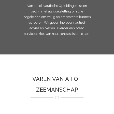
Van Iersel Nautische Opleidingen is een
bedrijf met als doelstelling om u te
begeleiden om veilig op het water te kunnen
recreëren. Wij geven hierover nautisch
advies en bieden u verder een breed
servicepakket van nautische assistentie aan.
VAREN VAN A TOT
ZEEMANSCHAP