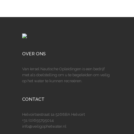
OVER ONS
Van Iersel Nautische Opleidingen is een bedrijf
met als doelstelling om u te begeleiden om veilig
op het water te kunnen recreëren.
CONTACT
Helvoirtsestraat 1a 5268BA Helvoirt
+31 (0)655795014
info@veiligophetwater.nl